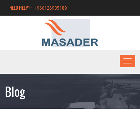
NEED HELP?:
+966126935189
Blog
Production-Lines